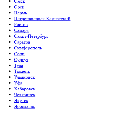
Омск
Орск
Пермь
Петропавловск-Камчатский
Ростов
Самара
Санкт-Петербург
Саратов
Симферополь
Сочи
Сургут
Тула
Тюмень
Ульяновск
Уфа
Хабаровск
Челябинск
Якутск
Ярославль