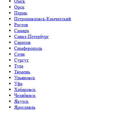
Омск
Орск
Пермь
Петропавловск-Камчатский
Ростов
Самара
Санкт-Петербург
Саратов
Симферополь
Сочи
Сургут
Тула
Тюмень
Ульяновск
Уфа
Хабаровск
Челябинск
Якутск
Ярославль